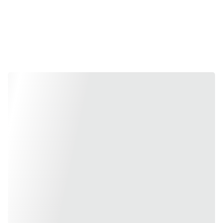
- Cards of the 
Month -