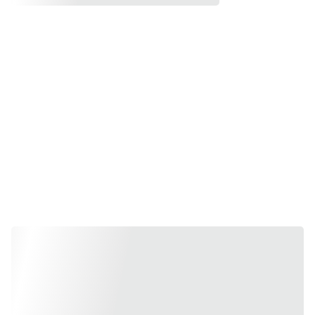
- Posters 
of the 
Month -